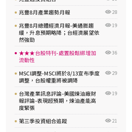
兆豐8月產業趨勢月報
28
兆豐8月總體經濟月報-美通膨趨
19
緩，升息預期略降；台經濟展望依
然強勁
★★★台股特刊-處置股鬆綁增加
36
流動性
MSCI調整-MSCI將於8/13宣布季度
29
調整，台股權重將被調降
台灣產業訊息評論-美國煉油廠財
19
報評論-表現超預期，煉油產能高
度緊張
第三季投資組合追蹤
21