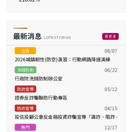
最新消息
看更多
Latest news
08/07
公告
2026城鎮韌性(防空)演習：行動網路降速演練
06/22
洗錢防制
行政院洗錢防制辦公室
05/12
防詐宣導
證券反詐騙聯防行動專區
04/15
防詐宣導
投信投顧公會反金融投資詐騙宣導「識詐、阻詐，你我
12/17
熱門