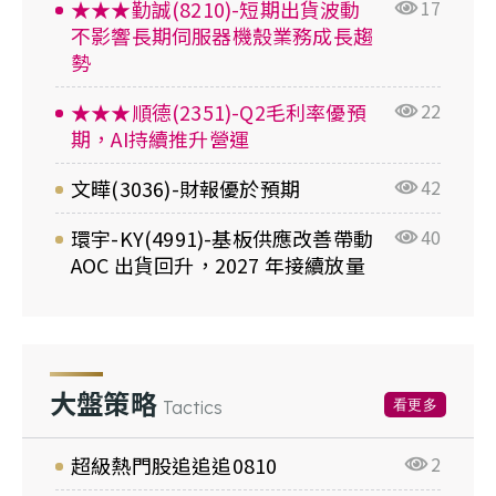
★★★勤誠(8210)-短期出貨波動
17
不影響長期伺服器機殼業務成長趨
勢
★★★順德(2351)-Q2毛利率優預
22
期，AI持續推升營運
文曄(3036)-財報優於預期
42
環宇-KY(4991)-基板供應改善帶動
40
AOC 出貨回升，2027 年接續放量
大盤策略
看更多
Tactics
超級熱門股追追追0810
2