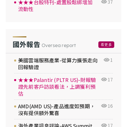
★★★台股特刊-處置股鬆綁增加
37
流動性
國外報告
看更多
Oversea report
美國雲端服務產業-從算力擴張走向
1
回報驗證
★★★Palantir (PLTR US)-財報驗
17
證先前客戶訪談看法，上調獲利預
估
AMD(AMD US)-產品進度如預期，
16
沒有提供額外驚喜
海外產業訊息評論-AWS Summit
17