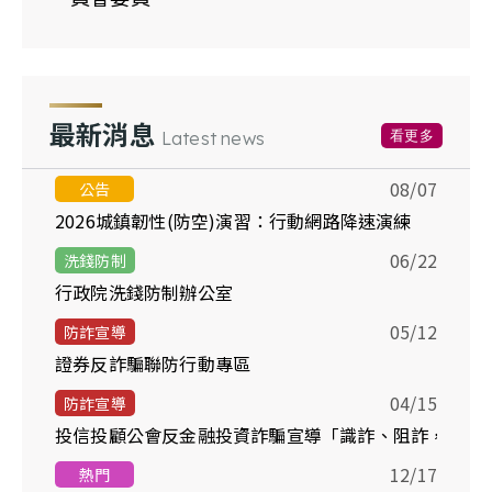
最新消息
看更多
Latest news
08/07
公告
2026城鎮韌性(防空)演習：行動網路降速演練
06/22
洗錢防制
行政院洗錢防制辦公室
05/12
防詐宣導
證券反詐騙聯防行動專區
04/15
防詐宣導
投信投顧公會反金融投資詐騙宣導「識詐、阻詐，你我
12/17
熱門