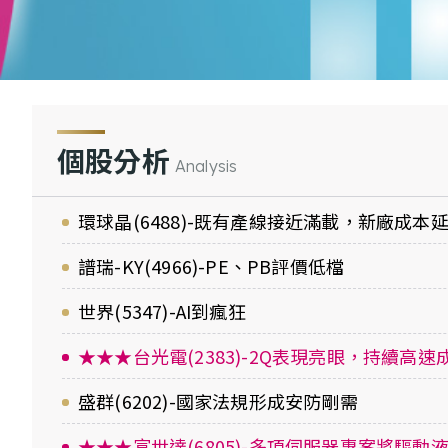
個股分析
Analysis
環球晶(6488)-既有產線接近滿載，新廠成本
譜瑞-KY(4966)-PE、PB評價低檔
世界(5347)-AI到瘋狂
★★★台光電(2383)-2Q表現亮眼，持續高速
盛群(6202)-國家法規形成安防剛需
★★★富世達(6805)-多項伺服器專案將驅動