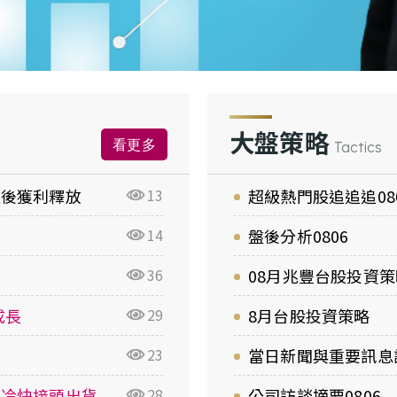
大盤策略
看更多
Tactics
延後獲利釋放
13
超級熱門股追追追08
14
盤後分析0806
36
08月兆豐台股投資策
成長
29
8月台股投資策略
23
當日新聞與重要訊息評
液冷快接頭出貨
28
公司訪談摘要0806