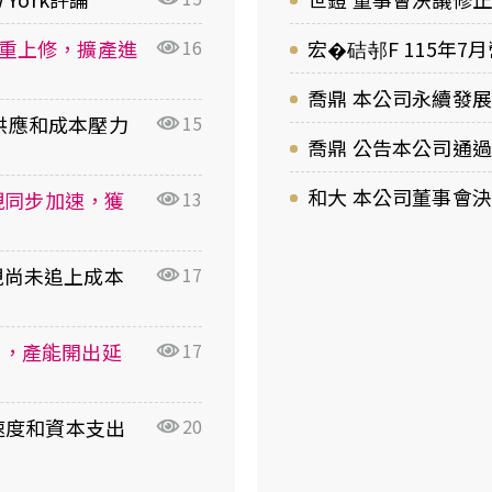
利雙重上修，擴產進
16
宏�硈邿F 115年7月
喬鼎 本公司永續發
利受供應和成本壓力
15
喬鼎 公告本公司通過
和大 本公司董事會
用變現同步加速，獲
13
變現尚未追上成本
17
道上，產能開出延
17
落地速度和資本支出
20