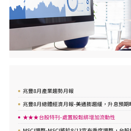
兆豐8月產業趨勢月報
兆豐8月總體經濟月報-美通膨趨緩，升息預
★★★台股特刊-處置股鬆綁增加流動性
MSCI調整-MSCI將於8/13宣布季度調整，