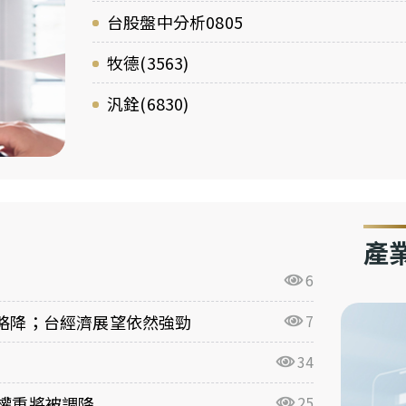
台股盤中分析0805
牧德(3563)
汎銓(6830)
產
6
期略降；台經濟展望依然強勁
7
34
台股權重將被調降
25