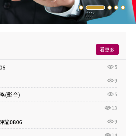
看更多
06
5
9
略(影音)
5
13
論0806
9
14