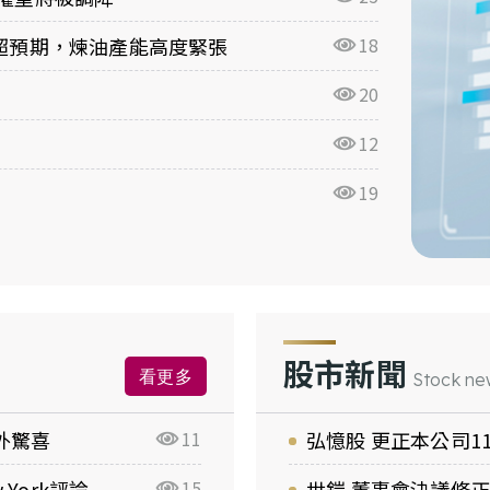
超預期，煉油產能高度緊張
18
20
12
19
股市新聞
看更多
Stock ne
額外驚喜
11
弘憶股 更正本公司1
 York評論
15
世鎧 董事會決議修