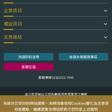
企業資訊
權益資訊
友善連結
洗錢防制宣導
金融友善服務專區
客服信箱
客服專線 (02)3322-7045
本公司並無以公司名義接受民眾匯款之帳號
為提供您更好的網站服務，本網站會使用Cookies優化及改善使
地址：台北市中正區忠孝東路二段95號10樓
110年金管投顧新字第033號
用者體驗，繼續瀏覽本網站即表示您同意上述聲明