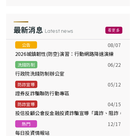
最新消息
看更多
Latest news
08/07
公告
2026城鎮韌性(防空)演習：行動網路降速演練
06/22
洗錢防制
行政院洗錢防制辦公室
05/12
防詐宣導
證券反詐騙聯防行動專區
04/15
防詐宣導
投信投顧公會反金融投資詐騙宣導「識詐、阻詐，你我
12/17
熱門
每日投資情報站