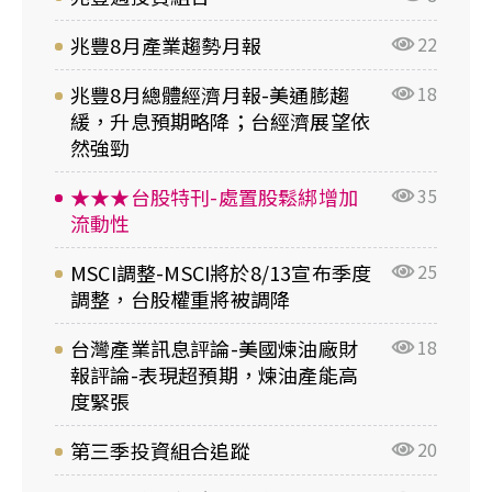
兆豐8月產業趨勢月報
22
兆豐8月總體經濟月報-美通膨趨
18
緩，升息預期略降；台經濟展望依
然強勁
★★★台股特刊-處置股鬆綁增加
35
流動性
MSCI調整-MSCI將於8/13宣布季度
25
調整，台股權重將被調降
台灣產業訊息評論-美國煉油廠財
18
報評論-表現超預期，煉油產能高
度緊張
第三季投資組合追蹤
20