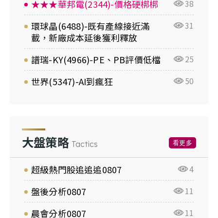
★★★華邦電(2344)-價格硬梆梆
38
環球晶(6488)-既有產線接近滿
31
載，新廠成本延後獲利釋放
譜瑞-KY(4966)-PE、PB評價低檔
25
世界(5347)-AI到瘋狂
50
大盤策略
看更多
Tactics
超級熱門股追追追0807
4
盤後分析0807
11
晨會分析0807
11