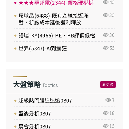
★★★華邦電(2344)-價格硬梆梆
45
環球晶(6488)-既有產線接近滿
35
載，新廠成本延後獲利釋放
譜瑞-KY(4966)-PE、PB評價低檔
30
世界(5347)-AI到瘋狂
55
大盤策略
看更多
Tactics
超級熱門股追追追0807
7
盤後分析0807
18
晨會分析0807
15