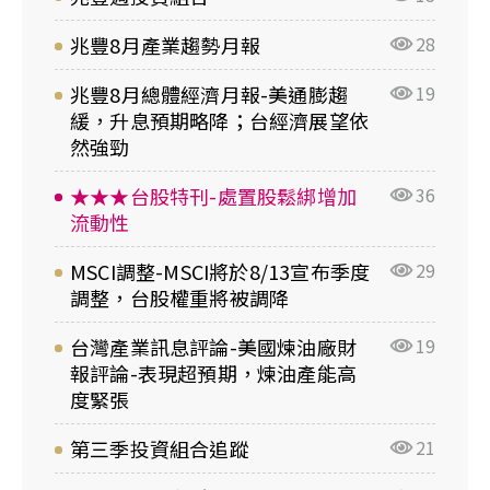
兆豐8月產業趨勢月報
28
兆豐8月總體經濟月報-美通膨趨
19
緩，升息預期略降；台經濟展望依
然強勁
★★★台股特刊-處置股鬆綁增加
36
流動性
MSCI調整-MSCI將於8/13宣布季度
29
調整，台股權重將被調降
台灣產業訊息評論-美國煉油廠財
19
報評論-表現超預期，煉油產能高
度緊張
第三季投資組合追蹤
21