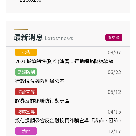
最新消息
看更多
Latest news
08/07
公告
2026城鎮韌性(防空)演習：行動網路降速演練
06/22
洗錢防制
行政院洗錢防制辦公室
05/12
防詐宣導
證券反詐騙聯防行動專區
04/15
防詐宣導
投信投顧公會反金融投資詐騙宣導「識詐、阻詐，你我
12/17
熱門