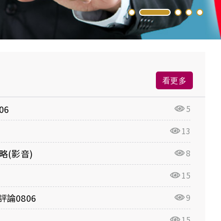
看更多
06
5
13
略(影音)
8
15
論0806
9
15