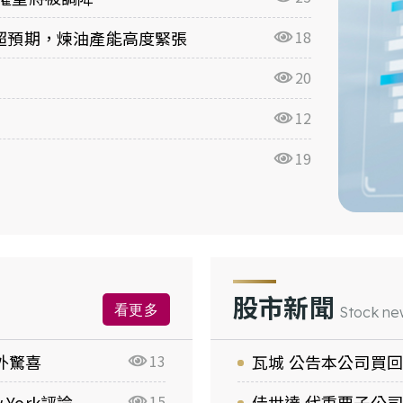
超預期，煉油產能高度緊張
18
20
12
19
股市新聞
看更多
Stock ne
額外驚喜
13
瓦城 公告本公司買
 York評論
15
佳世達 代重要子公司明