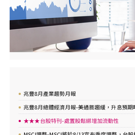
兆豐8月產業趨勢月報
兆豐8月總體經濟月報-美通膨趨緩，升息預
★★★台股特刊-處置股鬆綁增加流動性
MSCI調整-MSCI將於8/13宣布季度調整，