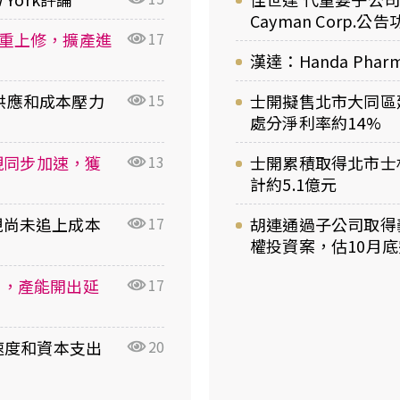
Cayman Corp
利雙重上修，擴產進
17
漢達：Handa Pha
利受供應和成本壓力
15
士開擬售北市大同區
處分淨利率約14%
用變現同步加速，獲
13
士開累積取得北市士林
計約5.1億元
變現尚未追上成本
17
胡連通過子公司取得
權投資案，估10月
道上，產能開出延
17
落地速度和資本支出
20