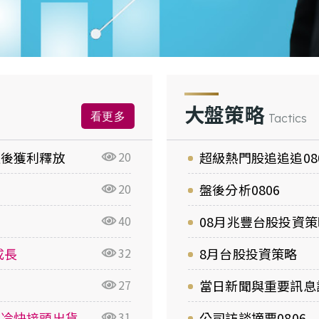
大盤策略
看更多
Tactics
延後獲利釋放
20
超級熱門股追追追08
20
盤後分析0806
40
08月兆豐台股投資策
成長
32
8月台股投資策略
27
當日新聞與重要訊息評
液冷快接頭出貨
31
公司訪談摘要0806