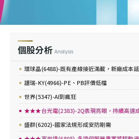
個股分析
Analysis
環球晶(6488)-既有產線接近滿載，新廠成本
譜瑞-KY(4966)-PE、PB評價低檔
世界(5347)-AI到瘋狂
★★★台光電(2383)-2Q表現亮眼，持續高速
盛群(6202)-國家法規形成安防剛需
★★★富世達(6805)-多項伺服器專案將驅動