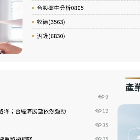
台股盤中分析0805
牧德(3563)
汎銓(6830)
產
9
期略降；台經濟展望依然強勁
12
35
台股權重將被調降
25