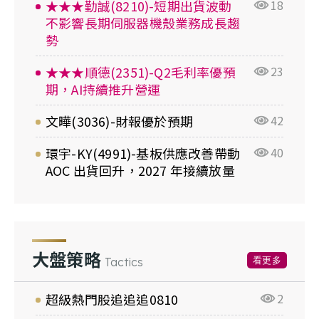
★★★勤誠(8210)-短期出貨波動
18
不影響長期伺服器機殼業務成長趨
勢
★★★順德(2351)-Q2毛利率優預
23
期，AI持續推升營運
文曄(3036)-財報優於預期
42
環宇-KY(4991)-基板供應改善帶動
40
AOC 出貨回升，2027 年接續放量
大盤策略
看更多
Tactics
超級熱門股追追追0810
2