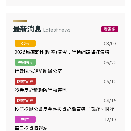
最新消息
看更多
Latest news
08/07
公告
2026城鎮韌性(防空)演習：行動網路降速演練
06/22
洗錢防制
行政院洗錢防制辦公室
05/12
防詐宣導
證券反詐騙聯防行動專區
04/15
防詐宣導
投信投顧公會反金融投資詐騙宣導「識詐、阻詐，你我
12/17
熱門
每日投資情報站