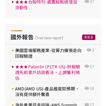
★★★台股特刊-處置股鬆綁增加
37
流動性
國外報告
看更多
Oversea report
美國雲端服務產業-從算力擴張走向
2
回報驗證
★★★Palantir (PLTR US)-財報驗
17
證先前客戶訪談看法，上調獲利預
估
AMD(AMD US)-產品進度如預期，
16
沒有提供額外驚喜
海外產業訊息評論-AWS Summit
17