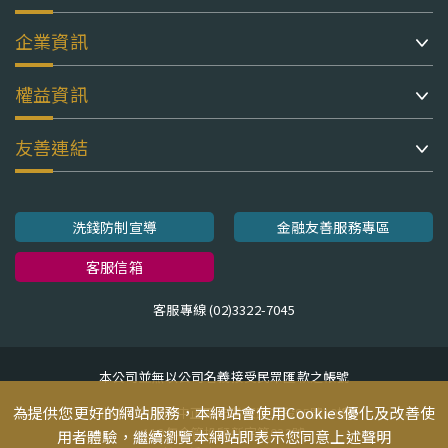
企業資訊
權益資訊
友善連結
洗錢防制宣導
金融友善服務專區
客服信箱
客服專線 (02)3322-7045
本公司並無以公司名義接受民眾匯款之帳號
為提供您更好的網站服務，本網站會使用Cookies優化及改善使
地址：台北市中正區忠孝東路二段95號10樓
110年金管投顧新字第033號
用者體驗，繼續瀏覽本網站即表示您同意上述聲明