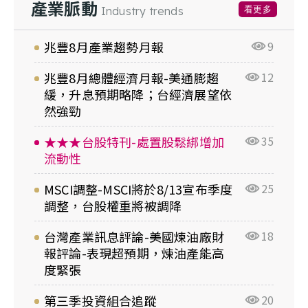
產業脈動
看更多
Industry trends
兆豐8月產業趨勢月報
9
兆豐8月總體經濟月報-美通膨趨
12
緩，升息預期略降；台經濟展望依
然強勁
★★★台股特刊-處置股鬆綁增加
35
流動性
MSCI調整-MSCI將於8/13宣布季度
25
調整，台股權重將被調降
台灣產業訊息評論-美國煉油廠財
18
報評論-表現超預期，煉油產能高
度緊張
第三季投資組合追蹤
20