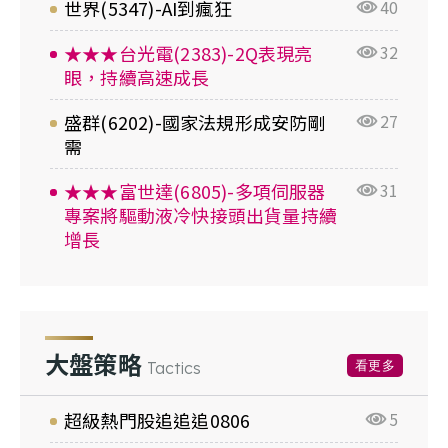
世界(5347)-AI到瘋狂
40
★★★台光電(2383)-2Q表現亮
32
眼，持續高速成長
盛群(6202)-國家法規形成安防剛
27
需
★★★富世達(6805)-多項伺服器
31
專案將驅動液冷快接頭出貨量持續
增長
大盤策略
看更多
Tactics
超級熱門股追追追0806
5