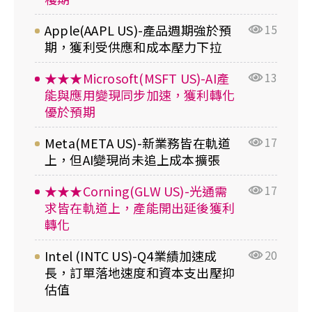
Apple(AAPL US)-產品週期強於預
15
期，獲利受供應和成本壓力下拉
★★★Microsoft(MSFT US)-AI產
13
能與應用變現同步加速，獲利轉化
優於預期
Meta(META US)-新業務皆在軌道
17
上，但AI變現尚未追上成本擴張
★★★Corning(GLW US)-光通需
17
求皆在軌道上，產能開出延後獲利
轉化
Intel (INTC US)-Q4業績加速成
20
長，訂單落地速度和資本支出壓抑
估值