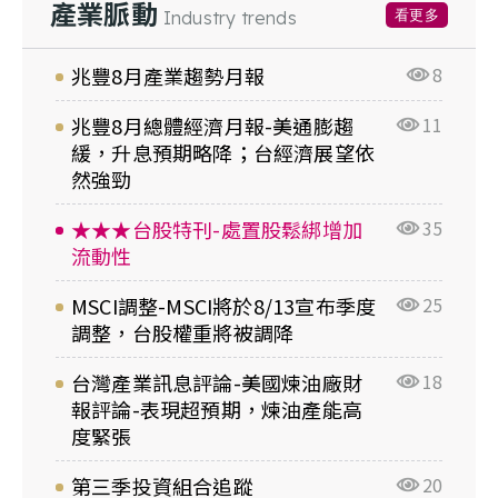
產業脈動
看更多
Industry trends
兆豐8月產業趨勢月報
8
兆豐8月總體經濟月報-美通膨趨
11
緩，升息預期略降；台經濟展望依
然強勁
★★★台股特刊-處置股鬆綁增加
35
流動性
MSCI調整-MSCI將於8/13宣布季度
25
調整，台股權重將被調降
台灣產業訊息評論-美國煉油廠財
18
報評論-表現超預期，煉油產能高
度緊張
第三季投資組合追蹤
20