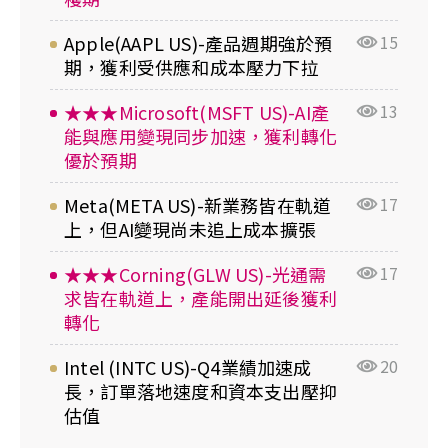
Apple(AAPL US)-產品週期強於預
15
期，獲利受供應和成本壓力下拉
★★★Microsoft(MSFT US)-AI產
13
能與應用變現同步加速，獲利轉化
優於預期
Meta(META US)-新業務皆在軌道
17
上，但AI變現尚未追上成本擴張
★★★Corning(GLW US)-光通需
17
求皆在軌道上，產能開出延後獲利
轉化
Intel (INTC US)-Q4業績加速成
20
長，訂單落地速度和資本支出壓抑
估值