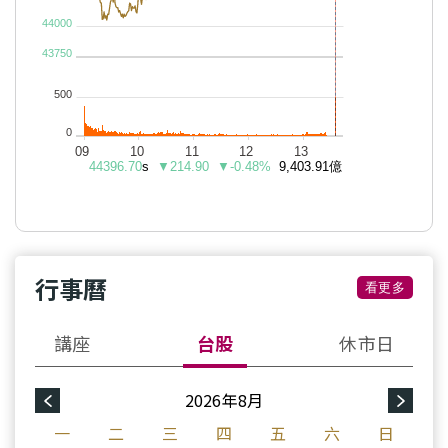
行事曆
看更多
講座
台股
休市日
2026年8月
一
二
三
四
五
六
日