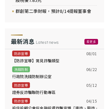
股稅後7.65元
群創第二季財報，預計8/14提報董事會
最新消息
看更多
Latest news
08/01
防詐宣導
【防詐宣導】常見詐騙類型
06/22
洗錢防制
行政院洗錢防制辦公室
05/12
防詐宣導
證券反詐騙聯防行動專區
04/15
防詐宣導
投信投顧公會反金融投資詐騙宣導「識詐、阻詐，你我