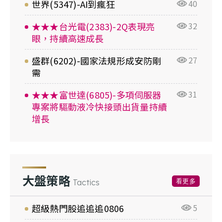
世界(5347)-AI到瘋狂
40
★★★台光電(2383)-2Q表現亮
32
眼，持續高速成長
盛群(6202)-國家法規形成安防剛
27
需
★★★富世達(6805)-多項伺服器
31
專案將驅動液冷快接頭出貨量持續
增長
大盤策略
看更多
Tactics
超級熱門股追追追0806
5