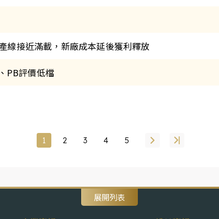
-既有產線接近滿載，新廠成本延後獲利釋放
PE、PB評價低檔
1
2
3
4
5
展開列表