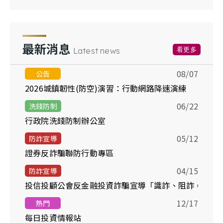
最新消息
看更多
Latest news
08/07
公告
2026城鎮韌性(防空)演習：行動網路降速演練
06/22
洗錢防制
行政院洗錢防制辦公室
05/12
防詐宣導
證券反詐騙聯防行動專區
04/15
防詐宣導
投信投顧公會反金融投資詐騙宣導「識詐、阻詐，你我
12/17
熱門
每日投資情報站