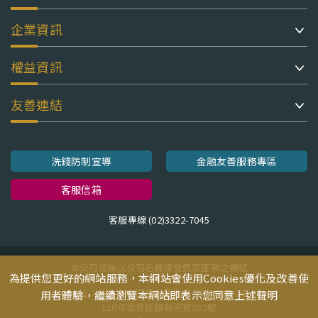
企業資訊
權益資訊
友善連結
洗錢防制宣導
金融友善服務專區
客服信箱
客服專線 (02)3322-7045
本公司並無以公司名義接受民眾匯款之帳號
為提供您更好的網站服務，本網站會使用Cookies優化及改善使
地址：台北市中正區忠孝東路二段95號10樓
用者體驗，繼續瀏覽本網站即表示您同意上述聲明
110年金管投顧新字第033號