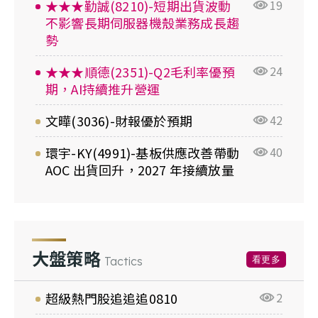
★★★勤誠(8210)-短期出貨波動
19
不影響長期伺服器機殼業務成長趨
勢
★★★順德(2351)-Q2毛利率優預
24
期，AI持續推升營運
文曄(3036)-財報優於預期
42
環宇-KY(4991)-基板供應改善帶動
40
AOC 出貨回升，2027 年接續放量
大盤策略
看更多
Tactics
超級熱門股追追追0810
2