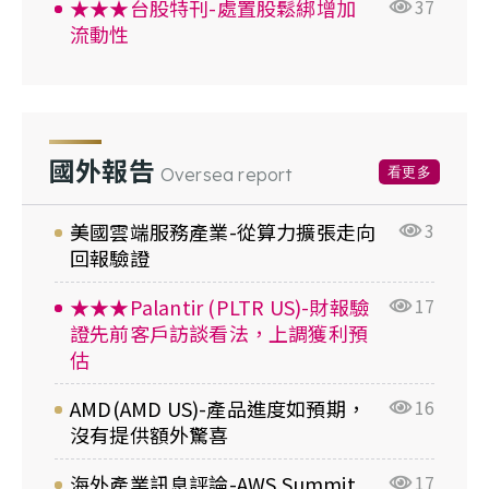
★★★台股特刊-處置股鬆綁增加
37
流動性
國外報告
看更多
Oversea report
美國雲端服務產業-從算力擴張走向
3
回報驗證
★★★Palantir (PLTR US)-財報驗
17
證先前客戶訪談看法，上調獲利預
估
AMD(AMD US)-產品進度如預期，
16
沒有提供額外驚喜
海外產業訊息評論-AWS Summit
17